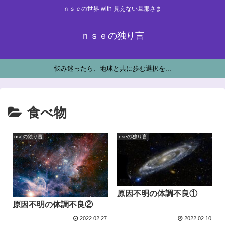
ｎｓｅの世界 with 見えない旦那さま
ｎｓｅの独り言
悩み迷ったら、地球と共に歩む選択を...
食べ物
nseの独り言
nseの独り言
原因不明の体調不良①
原因不明の体調不良②
2022.02.27
2022.02.10