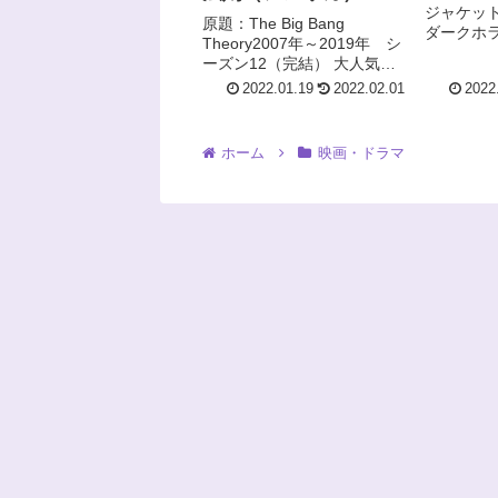
ジャケット
原題：The Big Bang
ダークホ
Theory2007年～2019年 シ
純愛ファ
ーズン12（完結） 大人気海
下、少し
外ドラマ「ビッグバン･セオ
2022.01.19
2022.02.01
2022
ので観て
リー」登場人物・あらすじ紹
くださいませ 
介！ 私の大好きな海外ドラ
ンタジーな.
マの一つです！以下、少しネ
ホーム
映画・ドラマ
タバレを含むのでご注...