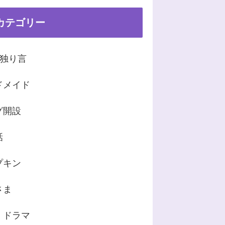
カテゴリー
の独り言
ドメイド
グ開設
話
プキン
さま
・ドラマ