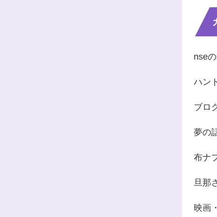
nse
ハン
ブロ
夢の
布ナ
旦那
映画