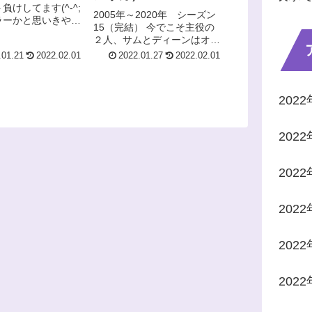
負けしてます(^-^;
2005年～2020年 シーズン
ラーかと思いきや、
15（完結） 今でこそ主役の
ンタジーです。以
２人、サムとディーンはオッ
ネタバレを含みます
サンになったなぁ(^-^;と思い
.01.21
2022.02.01
2022.01.27
2022.02.01
いない方は、ご注意
ますが、放送開始の2005年
m(_ _)m ファ
はなんと初々しい青年たちな
..
んだ！(^▽^)以下、少しネタ
202
バレを含みますので...
202
202
202
202
202