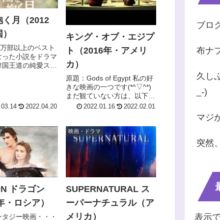
く月（2012
ブログ
国）
キング・オブ・エジプ
0万部以上のベスト
ト（2016年・アメリ
布ナプ
なった小説をドラマ
カ）
韓国王道の純愛スト
朝鮮王朝の架空の時
久しぶ
原題：Gods of Egypt 私の好
繰り広げられる権力
きな映画の一つです(*^▽^*)
_-)
謀を描いた全２０話
まだ観ていない方は、以下少
史ドラマ。 私が
しネタバレを含むのでご注意
.03.14
2022.04.20
2022.01.16
2022.02.01
ドラマは、冬のソナ
くださいませ(^^) 古代の歴史
マジか
、...
について、真実か否か検証の
しようがなく、現時点で分か
マ
映画・ドラマ
ってい...
突然、
ON ドラゴン
SUPERNATURAL ス
5年・ロシア）
ーパーナチュラル（ア
メリカ）
表示
ンタジー映画・・・