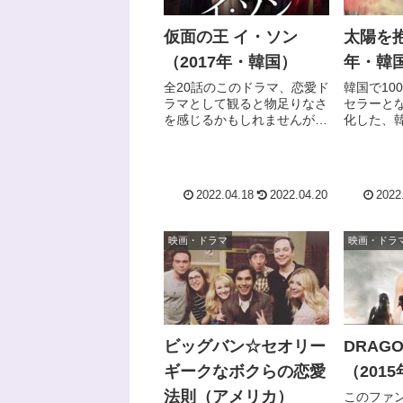
仮面の王 イ・ソン
太陽を抱
（2017年・韓国）
年・韓
全20話のこのドラマ、恋愛ド
韓国で10
ラマとして観ると物足りなさ
セラーと
を感じるかもしれませんが、
化した、
陰謀や策略などの人間心理的
ーリー。
な部分も含めると、なかなか
代設定で
良い出来だったのでは？と私
闘争や陰
は思いました(^-^;残念ながら
の新感覚歴
2022.04.18
2022.04.20
2022
視聴率は、10％前後だったよ
観た韓国
うなのであま...
タ、秋の童話
映画・ドラマ
映画・ドラ
ビッグバン☆セオリー
DRAG
ギークなボクらの恋愛
（201
法則（アメリカ）
このファ