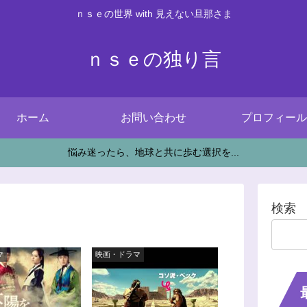
ｎｓｅの世界 with 見えない旦那さま
ｎｓｅの独り言
ホーム
お問い合わせ
プロフィール
悩み迷ったら、地球と共に歩む選択を...
検索
マ
映画・ドラマ